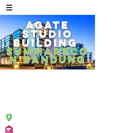
agate
studio
building
summareco
n bandung
PT. ENJINIRING PILAR CAKRAWALA
Your Epic Solution
Jalan Setra Dago Utama no.47
Kelurahan Antapani Wetan, Kecamatan Antapani,
Kota Bandung
Jawa Barat 40192
Get Direction
admin@epicstudio.co.id